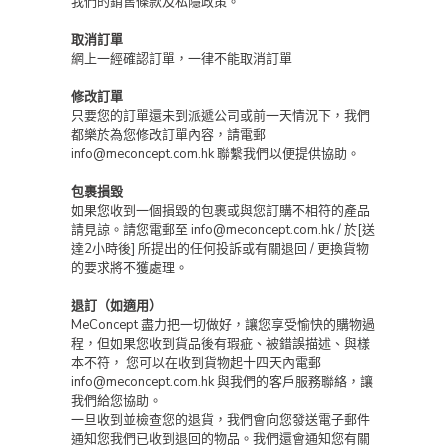
我們的銷售條款及私隱政策。
取消訂單
網上一經確認訂單，一律不能取消訂單
修改訂單
只要您的訂單還未到派遞公司或前一天情況下，我們
都樂於為您修改訂單內容，請電郵
info@meconcept.com.hk 聯繫我們以便提供協助。
包裹損毀
如果您收到一個損毀的包裹或與您訂購不相符的產品
請見諒。請您電郵至 info@meconcept.com.hk / 於[送
達2小時後] 所提出的任何投訴或有關退回 / 更換貨物
的要求將不獲處理。
退訂（如適用）
MeConcept 盡力把一切做好，讓您享受愉快的購物過
程，但如果您收到貨品後有瑕疵、被錯誤描述、與樣
本不符， 您可以在收到貨物起十四天內電郵
info@meconcept.com.hk 與我們的客戶服務聯絡，讓
我們給您協助。
一旦收到並檢查您的退貨，我們會向您發送電子郵件
通知您我們已收到退回的物品。我們還會通知您有關