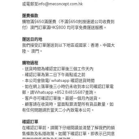
或電郵至info@meconcept.com.hk
運費條款
購物滿$650滿運費（不滿$650則按速遞公司收費到
付）澳門訂單滿HK$800 均可享免費運送服務。
運送目的地
我們接受訂單運送到以下地區或國家：香港、中國大
陸、 澳門。
購物過程
- 送貨時間為確認定訂單後三個工作天內
- 確認訂單為第二日下午兩點或之前
- 本公司會致電/ whatsapp 確認送貨時間
- 如在網上落單後三小時仍未收到本公司確認訂單電
郵，請Whatsapp +852 84815687查詢。
- 客戶亦可確認訂單後，最遲一個月內送貨。
- 顧客請在收貨時，當面點算清楚所有貨品數量，如
有任何問題請於當天二小內致電本公司。
確認訂單
在確認訂單前，請閣下仔細閱讀並清楚了解我們的銷
售條款及私隱政策。如閣下確認訂單，即表示已同意