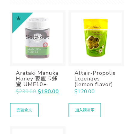
Sold out
Arataki Manuka
Altair-Propolis
Honey 麥盧卡蜂
Lozenges
蜜 UMF10+
(lemon flavor)
$
230.00
$
180.00
$
120.00
閱讀全文
加入購物車