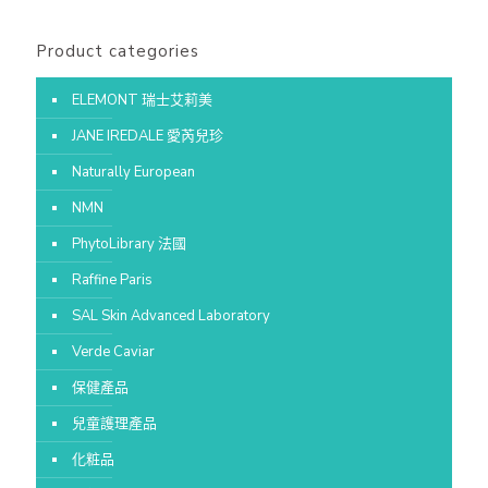
Product categories
ELEMONT 瑞士艾莉美
JANE IREDALE 愛芮兒珍
Naturally European
NMN
PhytoLibrary 法國
Raffine Paris
SAL Skin Advanced Laboratory
Verde Caviar
保健產品
兒童護理產品
化粧品