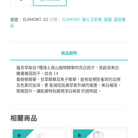
貨號：
ELEMONT-02
分類：
ELEMONT 瑞士艾莉美
,
面膜
,
面部產
品
商品說明
蘊含萃取自7種瑞士高山植物精華的亮白因子，其超卓美白
嫩膚補濕因子，結合 14
桑樹根精華、甘草精華及魚子精華，能有助預防雀斑的出現
及色素的加深，更 能減低肌膚受紫外線的傷害，美白補濕，
緊緻提升，讓肌膚時刻展現淨白無瑕 的透明感。
相關商品