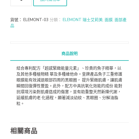
貨號：
ELEMONT-03
分類：
ELEMONT 瑞士艾莉美
,
面膜
,
面部產
品
商品說明
結合專利配方「超感緊緻能量元素」、珍貴的魚子精華，以
及其他多種植物精 華及多種維他命。皇牌產品魚子三重修護
眼膜能有效減退眼部四周的黑眼圈， 提升緊緻肌膚，讓肌膚
瞬間回復彈性豐盈。此外，配方中具抗氧化效能的成份 能對
抗環境污染對肌膚造成的傷害，並有助重整天然新陳代謝，
延緩肌膚的老 化過程，顯著減淡幼紋、黑眼圈、分解油脂
粒。
相關商品