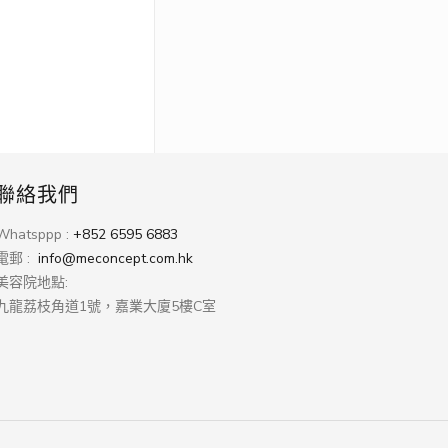
聯絡我們
Whatsppp :
+852 6595 6883
電郵 :
info@meconcept.com.hk
美容院地點:
九龍荔枝角道1號，嘉業大廈5樓C室