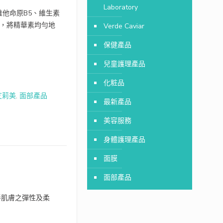
Laboratory
他命原B5、維生素
後，將精華素均勻地
Verde Caviar
保健產品
兒童護理產品
化粧品
士艾莉美
,
面部產品
最新產品
美容服務
身體護理產品
面膜
面部產品
善肌膚之彈性及柔