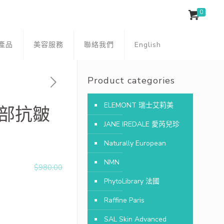
0
產品
美容服務
聯絡我們
English
Product categories
ELEMONT 瑞士艾莉美
面部抗皺
JANE IREDALE 愛芮兒珍
Naturally European
NMN
$
980.00
PhytoLibrary 法國
Raffine Paris
SAL Skin Advanced