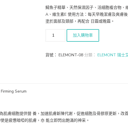
鱘魚子精華、天然保濕因子、活細胞複合物、維
A、維生素E 使用方法：每天早晚潔膚及爽膚
塗於面部及頸部，再配合 日霜或晚霜。
加入購物車
貨號：
ELEMONT-08
分類：
ELEMONT 瑞
rming Serum
為肌膚細胞提供營 養，加速肌膚新陳代謝，促進細胞及骨膠原更新，改
即使是疲憊暗啞的肌膚，亦 能立即閃出飽滿的神采。