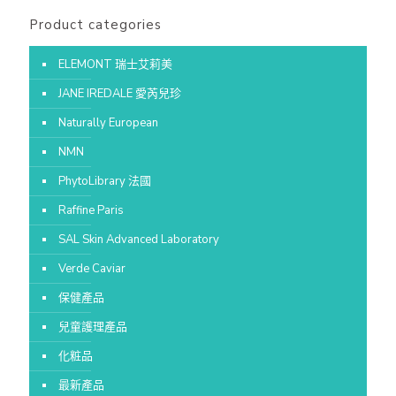
Product categories
ELEMONT 瑞士艾莉美
JANE IREDALE 愛芮兒珍
Naturally European
NMN
PhytoLibrary 法國
Raffine Paris
SAL Skin Advanced Laboratory
Verde Caviar
保健產品
兒童護理產品
化粧品
最新產品