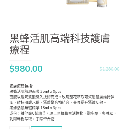
黑蜂活肌高端科技護膚
療程
$
980.00
$
1,280.00
護膚療程包括:
黑蜂活肌無瑕面膜 35ml x 9pcs
面膜以透明質酸織入技術而成。玫瑰茄花萃取可幫助肌膚維持彈
潤、維持肌膚水份，緊膚聚合物結合，兼具提升緊緻功效。
黑蜂活肌無瑕精華 18ml x 3pcs
成份：維他命C葡糖苷，瑞士黑蜂蜂蜜活性物，黏多醣，多胜肽，
刺阿幹樹萃取，丁酯聚合物