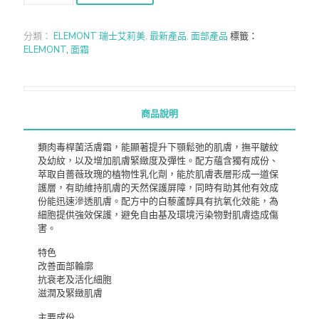
分類：
ELEMONT 瑞士艾莉美
,
最新產品
,
面部產品
標籤：
ELEMONT
,
面霜
商品說明
類肉毒桿菌活膚霜，能顯著提升下顎鬆弛的肌膚，撫平皺紋
及幼紋，以及增加肌膚緊緻度及彈性。配方蘊含獨有成份、
萃取自薔薇玫瑰的植物性乳化劑，能於肌膚表層形成一道保
護層，有助維持肌膚的天然保護屏障，同時有助其他有效成
份能迅速滲透肌膚。配方中的白藜蘆醇具有抗氧化效能，為
細胞提供強效保護，避免自由基及環境污染物對肌膚造成傷
害。
特色
改善面部輪廓
抗衰老及活化細胞
滋潤及緊緻肌膚
主要成份