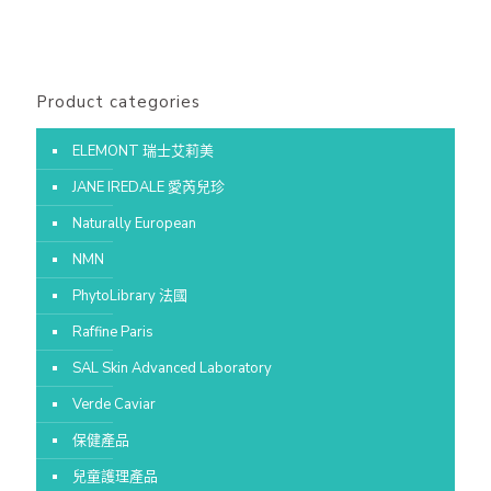
Product categories
ELEMONT 瑞士艾莉美
JANE IREDALE 愛芮兒珍
Naturally European
NMN
PhytoLibrary 法國
Raffine Paris
SAL Skin Advanced Laboratory
Verde Caviar
保健產品
兒童護理產品