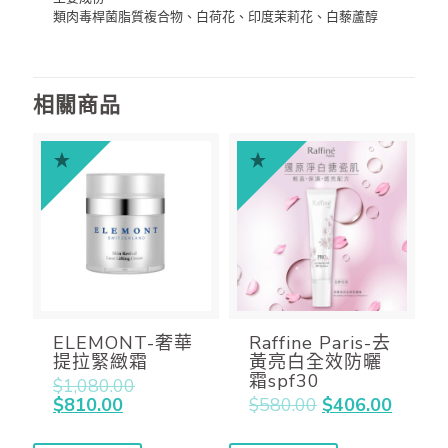
類肉毒桿菌脂質複合物、白荷花、印度茉莉花、白藜蘆醇
相關商品
ELEMONT-奢華
Raffine Paris-去
提拉緊緻霜
黃亮白全效防曬
霜spf30
$
1,080.00
$
810.00
$
580.00
$
406.00