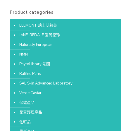
Product categories
ELEMONT 瑞士艾莉美
JANE IREDALE 愛芮兒珍
Naturally European
NMN
PhytoLibrary 法國
Raffine Paris
SAL Skin Advanced Laboratory
Verde Caviar
保健產品
兒童護理產品
化粧品