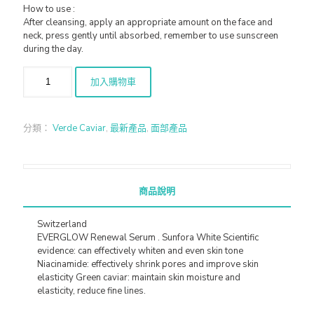
How to use :
After cleansing, apply an appropriate amount on the face and
neck, press gently until absorbed, remember to use sunscreen
during the day.
加入購物車
分類：
Verde Caviar
,
最新產品
,
面部產品
商品說明
Switzerland
EVERGLOW Renewal Serum . Sunfora White Scientific
evidence: can effectively whiten and even skin tone
Niacinamide: effectively shrink pores and improve skin
elasticity Green caviar: maintain skin moisture and
elasticity, reduce fine lines.