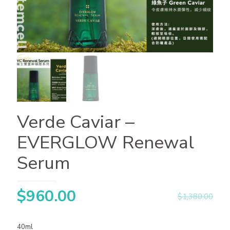
Verde Caviar –
EVERGLOW Renewal
Serum
$
960.00
$
1,380.00
40ml